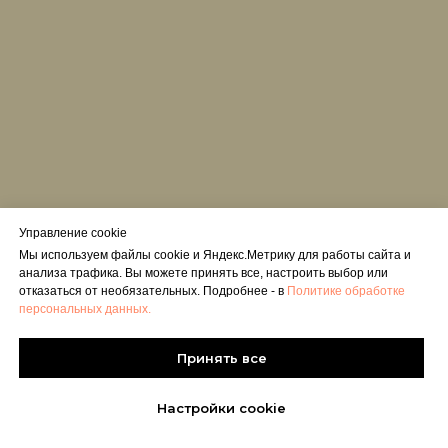
Управление cookie
Мы используем файлы cookie и Яндекс.Метрику для работы сайта и
КОМПЛЕКС БИЗНЕС-КЛАССА НА
анализа трафика. Вы можете принять все, настроить выбор или
СТАРОКУБАНСКОЙ.
отказаться от необязательных. Подробнее - в
Политике обработке
персональных данных.
ЖК Патрики
Принять все
квартиры от 8.000.000
Связаться
Настройки cookie